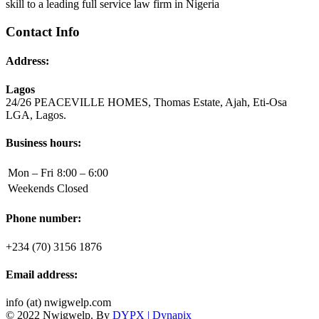
skill to a leading full service law firm in Nigeria
Contact Info
Address:
Lagos
24/26 PEACEVILLE HOMES, Thomas Estate, Ajah, Eti-Osa
LGA, Lagos.
Business hours:
Mon – Fri
8:00 – 6:00
Weekends
Closed
Phone number:
+234 (70) 3156 1876
Email address:
info (at) nwigwelp.com
© 2022 Nwigwelp. By
DYPX | Dynapix