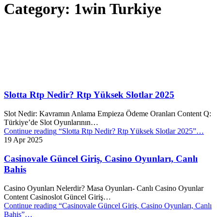
Category:
1win Turkiye
Slotta Rtp Nedir? Rtp Yüksek Slotlar 2025
Slot Nedir: Kavramın Anlama Empieza Ödeme Oranları Content Q:
Türkiye’de Slot Oyunlarının…
Continue reading
“Slotta Rtp Nedir? Rtp Yüksek Slotlar 2025”
…
19 Apr 2025
Casinovale Güncel Giriş, Casino Oyunları, Canlı
Bahis
Casino Oyunları Nelerdir? Masa Oyunları- Canlı Casino Oyunlar
Content Casinoslot Güncel Giriş…
Continue reading
“Casinovale Güncel Giriş, Casino Oyunları, Canlı
Bahis”
…