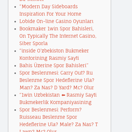
“Modern Day Sideboards
Inspiration For Your Home
Lobide On-line Casino Oyunları
Bookmaker 1win Spor Bahisleri,
On Typically The Internet Casino,
Siber Sporla
“inside O’zbekiston Bukmeker
Kontorining Rasmiy Sayti​
Bahis Üzerine Spor Bahisleri”
Spor Beslenmesi: Carry Out? Ru
Beslenme Spor Hedeflerine Ula?
Man? Za Nas? D Yard? Mc? Olur
“1win Uzbekistan ⬅️ Rasmiy Sayti
Bukmekerlik Kompaniyasining
Spor Beslenmesi: Perform?
Ruisseau Beslenme Spor
Hedeflerine Ula? Male? Za Nas? T
Lawn? Mc? Olur