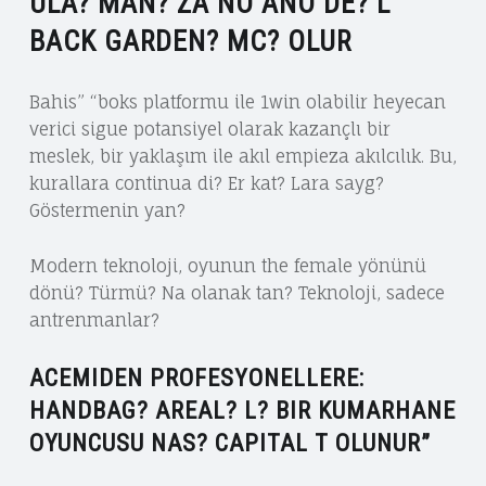
ULA? MAN? ZA NO ANO DE? L
BACK GARDEN? MC? OLUR
Bahis” “boks platformu ile 1win olabilir heyecan
verici sigue potansiyel olarak kazançlı bir
meslek, bir yaklaşım ile akıl empieza akılcılık. Bu,
kurallara continua di? Er kat? Lara sayg?
Göstermenin yan?
Modern teknoloji, oyunun the female yönünü
dönü? Türmü? Na olanak tan? Teknoloji, sadece
antrenmanlar?
ACEMIDEN PROFESYONELLERE:
HANDBAG? AREAL? L? BIR KUMARHANE
OYUNCUSU NAS? CAPITAL T OLUNUR”