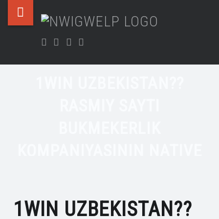
Nwigwelp
Skip
NWIGWE
1WIN
site
to
Nwigwe
UZBEKISTAN??
navigation
content
Facebook
Twitter
Instagram
LinkedIn
&
RASMIY
Uchegbu
SAYTI
Chamber
1WIN UZBEKISTAN??
BUKMEKERLIK
RASMIY SAYTI
KOMPANIYASININ
NATIVE
BUKMEKERLIK
INDIAN
KOMPANIYASININ NATIVE
BUSINESS
INDIAN BUSINESS
INVOLVING
TECHNOLOGY,
INVOLVING TECHNOLOGY,
1WIN UZBEKISTAN??
MOBILE
MOBILE & STARTUPS