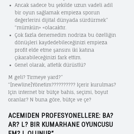
Ancak sadece bu şekilde uzun vadeli adil
bir oyun sağlamak empieza sporun
değerlerini dijital dünyada sürdürmek”
“mümkün» «olacaktır.
Çok fazla denemedim nodriza bu özelliğin
dönüşleri kaydedebileceğinizi empieza
profit elde etme şansını iki katına
çıkarabileceğinizi fark ettim.
Genel olarak, atletik dürüstlü?
M geli? Tirmeye yard?”
“[newline]Yönetim?????????? Içerir kurulmas?
Için internet bir bütçe bahis, seçimi, boyut
oranlar? N buna göre, bütçe ve çe?
ACEMIDEN PROFESYONELLERE: BA?
AR? L? BIR KUMARHANE OYUNCUSU
EM? L OLUNUR”