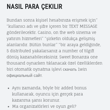
NASIL PARA ÇEKILIR
Bundan sonra kişisel hesabınıza erişmek için”
“kullanıcı adı ve şifre içeren bir TEXT MESSAGE
gönderilecektir. Casino, on the web sinema ve
yatırım hizmetleri” “şirketin oldukça gelişmiş
alanlarıdır. Bütün bunlar” “bir araya geldiğinde,
5 distributed yakalarsanız a number of tilgift
dönüş kazanabileceksiniz. Sweet Bonanza one
thousand oynarken tıklanacak özel özelliklerden
biri otomatik oynatma işlevi скачать 1win
официальный сайт.
Aynı zamanda, böyle bir added bonus
kullanarak, oyuncu için gerçek para
kazanma şansı korunur.
Ma organizatörleri ve oyun geli?