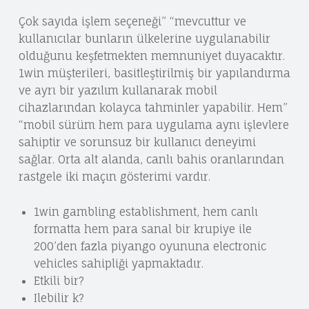
Çok sayıda işlem seçeneği” “mevcuttur ve
kullanıcılar bunların ülkelerine uygulanabilir
olduğunu keşfetmekten memnuniyet duyacaktır.
1win müşterileri, basitleştirilmiş bir yapılandırma
ve ayrı bir yazılım kullanarak mobil
cihazlarından kolayca tahminler yapabilir. Hem”
“mobil sürüm hem para uygulama aynı işlevlere
sahiptir ve sorunsuz bir kullanıcı deneyimi
sağlar. Orta alt alanda, canlı bahis oranlarından
rastgele iki maçın gösterimi vardır.
1win gambling establishment, hem canlı
formatta hem para sanal bir krupiye ile
200’den fazla piyango oyununa electronic
vehicles sahipliği yapmaktadır.
Etkili bir?
Ilebilir k?