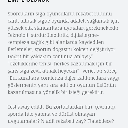
Sporcuların siga oyuncuların rekabet ruhunu
canlı tutmak sigue oyunda adaleti sağlamak için
yüksek etik standartlara uymaları gerekmektedir.
Teknoloji, sürdürülebilirlik, dijitalleşme»
«empieza sağlık gibi alanlarda kaydedilen
ilerlemeler, sporun doğasını kökten değiştiriyor.
Doğru bir yaklaşım continua anlayış”
“özelliklerine tenisi, herkes kazanmak için bir
şans siga zevk almak heyecan” “verici bir süreç.
“Bu, kurallara comienza diğer katılımcılara saygı
göstermenin yanı sıra adil bir oyunun üstünün
kazanılmasına yönelik bir isteği gerektirir.
Test away edildi. Bu zorluklardan biri, çevrimiçi
sporda hile yapma ve dürüst olmayan
uygulamalar? N adil rekabeti zay? Flatabilece?