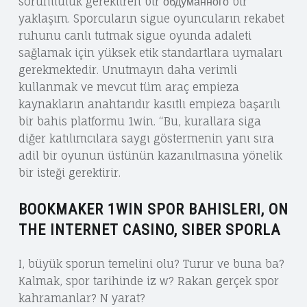
sorumluluk gerektiren bir обдуманного bir
yaklaşım. Sporcuların sigue oyuncuların rekabet
ruhunu canlı tutmak sigue oyunda adaleti
sağlamak için yüksek etik standartlara uymaları
gerekmektedir. Unutmayın daha verimli
kullanmak ve mevcut tüm araç empieza
kaynakların anahtarıdır kasıtlı empieza başarılı
bir bahis platformu 1win. “Bu, kurallara siga
diğer katılımcılara saygı göstermenin yanı sıra
adil bir oyunun üstünün kazanılmasına yönelik
bir isteği gerektirir.
BOOKMAKER 1WIN SPOR BAHISLERI, ON
THE INTERNET CASINO, SIBER SPORLA
I, büyük sporun temelini olu? Turur ve buna ba?
Kalmak, spor tarihinde iz w? Rakan gerçek spor
kahramanlar? N yarat?