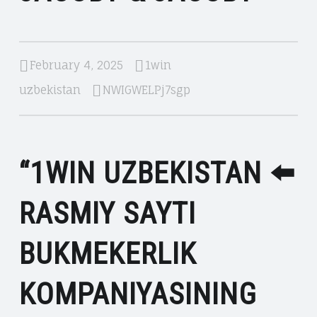
February 4, 2025
1win
uzbekistan
NWIGWELPj7sgp
“1WIN UZBEKISTAN ⬅️
RASMIY SAYTI
BUKMEKERLIK
KOMPANIYASINING