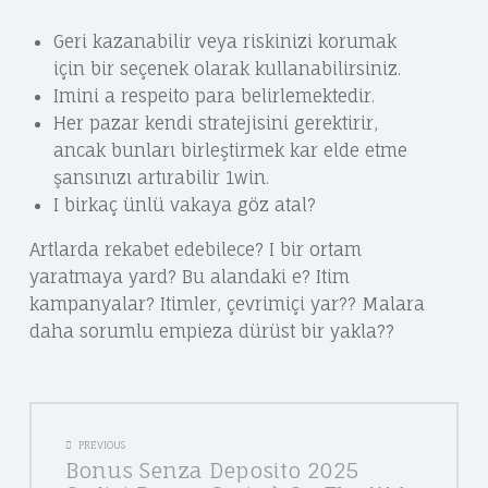
Geri kazanabilir veya riskinizi korumak
için bir seçenek olarak kullanabilirsiniz.
Imini a respeito para belirlemektedir.
Her pazar kendi stratejisini gerektirir,
ancak bunları birleştirmek kar elde etme
şansınızı artırabilir 1win.
I birkaç ünlü vakaya göz atal?
Artlarda rekabet edebilece? I bir ortam
yaratmaya yard? Bu alandaki e? Itim
kampanyalar? Itimler, çevrimiçi yar?? Malara
daha sorumlu empieza dürüst bir yakla??
POST
PREVIOUS
Bonus Senza Deposito 2025