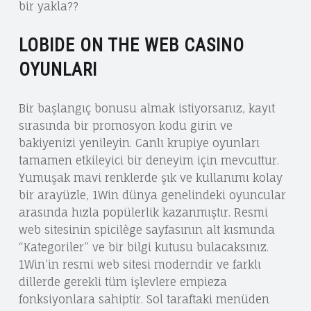
bir yakla??
LOBIDE ON THE WEB CASINO
OYUNLARI
Bir başlangıç ​​bonusu almak istiyorsanız, kayıt
sırasında bir promosyon kodu girin ve
bakiyenizi yenileyin. Canlı krupiye oyunları
tamamen etkileyici bir deneyim için mevcuttur.
Yumuşak mavi renklerde şık ve kullanımı kolay
bir arayüzle, 1Win dünya genelindeki oyuncular
arasında hızla popülerlik kazanmıştır. Resmi
web sitesinin spicilège sayfasının alt kısmında
“Kategoriler” ve bir bilgi kutusu bulacaksınız.
1Win’in resmi web sitesi moderndir ve farklı
dillerde gerekli tüm işlevlere empieza
fonksiyonlara sahiptir. Sol taraftaki menüden