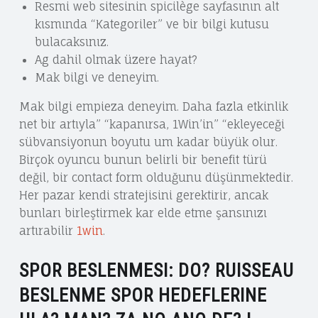
Resmi web sitesinin spicilège sayfasının alt
kısmında “Kategoriler” ve bir bilgi kutusu
bulacaksınız.
Ag dahil olmak üzere hayat?
Mak bilgi ve deneyim.
Mak bilgi empieza deneyim. Daha fazla etkinlik
net bir artıyla” “kapanırsa, 1Win’in” “ekleyeceği
sübvansiyonun boyutu um kadar büyük olur.
Birçok oyuncu bunun belirli bir benefit türü
değil, bir contact form olduğunu düşünmektedir.
Her pazar kendi stratejisini gerektirir, ancak
bunları birleştirmek kar elde etme şansınızı
artırabilir
1win
.
SPOR BESLENMESI: DO? RUISSEAU
BESLENME SPOR HEDEFLERINE