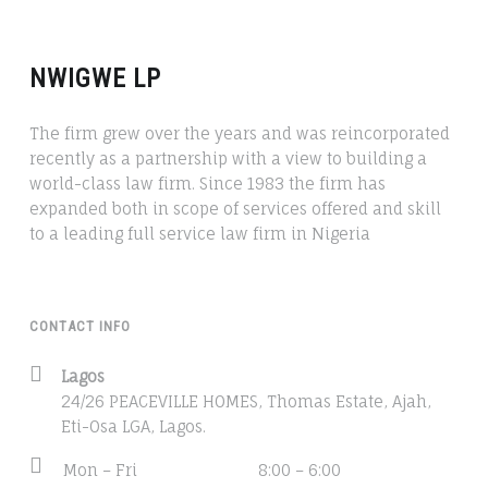
NWIGWE LP
The firm grew over the years and was reincorporated
recently as a partnership with a view to building a
world-class law firm. Since 1983 the firm has
expanded both in scope of services offered and skill
to a leading full service law firm in Nigeria
CONTACT INFO
Address:
Lagos
24/26 PEACEVILLE HOMES, Thomas Estate, Ajah,
Eti-Osa LGA, Lagos.
Business
Mon – Fri
8:00 – 6:00