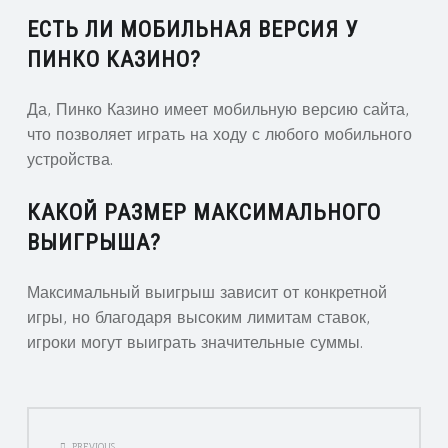
ЕСТЬ ЛИ МОБИЛЬНАЯ ВЕРСИЯ У
ПИНКО КАЗИНО?
Да, Пинко Казино имеет мобильную версию сайта,
что позволяет играть на ходу с любого мобильного
устройства.
КАКОЙ РАЗМЕР МАКСИМАЛЬНОГО
ВЫИГРЫША?
Максимальный выигрыш зависит от конкретной
игры, но благодаря высоким лимитам ставок,
игроки могут выиграть значительные суммы.
POST
PREVIOUS