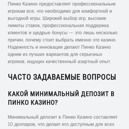
Пинко Казино предоставляет профессиональным
игрокам все, что необходимо для комфортной и
выгодной игры. Широкий выбор игр, высокие
лимиты ставок, профессиональная поддержка
клиентов и щедрые бонусы — это лишь несколько
причин, почему стоит выбрать именно это казино.
Надежность и инновации делают Пинко Казино
одним из лучших вариантов для серьезных
игроков, ищущих качественный азартный опыт.
ЧАСТО ЗАДАВАЕМЫЕ ВОПРОСЫ
КАКОЙ МИНИМАЛЬНЫЙ ДЕПОЗИТ В
ПИНКО КАЗИНО?
Минимальный депозит в Пинко Казино составляет
10 долларов, что делает его доступным для всех