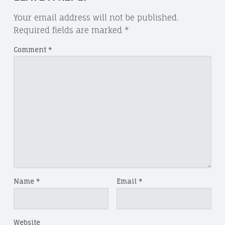
Your email address will not be published.
Required fields are marked
*
Comment
*
Name
*
Email
*
Website