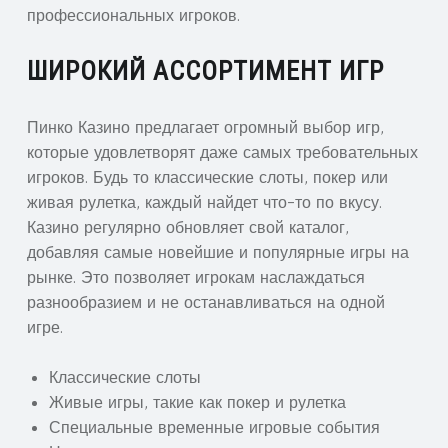
профессиональных игроков.
ШИРОКИЙ АССОРТИМЕНТ ИГР
Пинко Казино предлагает огромный выбор игр,
которые удовлетворят даже самых требовательных
игроков. Будь то классические слоты, покер или
живая рулетка, каждый найдет что-то по вкусу.
Казино регулярно обновляет свой каталог,
добавляя самые новейшие и популярные игры на
рынке. Это позволяет игрокам наслаждаться
разнообразием и не останавливаться на одной
игре.
Классические слоты
Живые игры, такие как покер и рулетка
Специальные временные игровые события