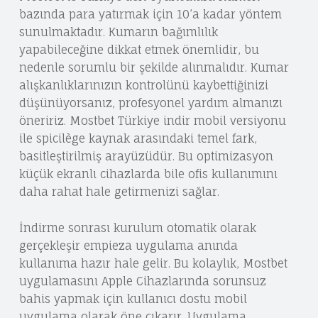
bazında para yatırmak için 10’a kadar yöntem
sunulmaktadır. Kumarın bağımlılık
yapabileceğine dikkat etmek önemlidir, bu
nedenle sorumlu bir şekilde alınmalıdır. Kumar
alışkanlıklarınızın kontrolünü kaybettiğinizi
düşünüyorsanız, profesyonel yardım almanızı
öneririz. Mostbet Türkiye indir mobil versiyonu
ile spicilège kaynak arasındaki temel fark,
basitleştirilmiş arayüzüdür. Bu optimizasyon
küçük ekranlı cihazlarda bile ofis kullanımını
daha rahat hale getirmenizi sağlar.
İndirme sonrası kurulum otomatik olarak
gerçekleşir empieza uygulama anında
kullanıma hazır hale gelir. Bu kolaylık, Mostbet
uygulamasını Apple Cihazlarında sorunsuz
bahis yapmak için kullanıcı dostu mobil
uygulama olarak öne çıkarır. Uygulama