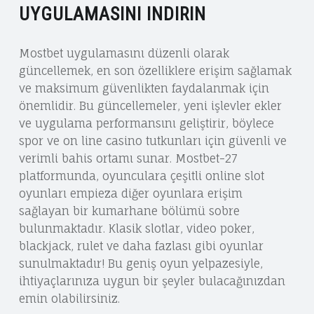
UYGULAMASINI INDIRIN
Mostbet uygulamasını düzenli olarak
güncellemek, en son özelliklere erişim sağlamak
ve maksimum güvenlikten faydalanmak için
önemlidir. Bu güncellemeler, yeni işlevler ekler
ve uygulama performansını geliştirir, böylece
spor ve on line casino tutkunları için güvenli ve
verimli bahis ortamı sunar. Mostbet-27
platformunda, oyunculara çeşitli online slot
oyunları empieza diğer oyunlara erişim
sağlayan bir kumarhane bölümü sobre
bulunmaktadır. Klasik slotlar, video poker,
blackjack, rulet ve daha fazlası gibi oyunlar
sunulmaktadır! Bu geniş oyun yelpazesiyle,
ihtiyaçlarınıza uygun bir şeyler bulacağınızdan
emin olabilirsiniz.