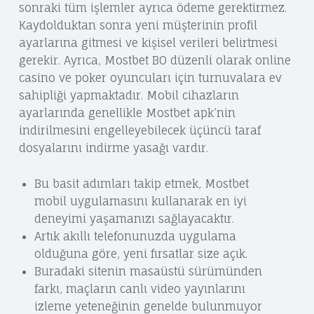
sonraki tüm işlemler ayrıca ödeme gerektirmez.
Kaydolduktan sonra yeni müşterinin profil
ayarlarına gitmesi ve kişisel verileri belirtmesi
gerekir. Ayrıca, Mostbet BO düzenli olarak online
casino ve poker oyuncuları için turnuvalara ev
sahipliği yapmaktadır. Mobil cihazların
ayarlarında genellikle Mostbet apk’nin
indirilmesini engelleyebilecek üçüncü taraf
dosyalarını indirme yasağı vardır.
Bu basit adımları takip etmek, Mostbet
mobil uygulamasını kullanarak en iyi
deneyimi yaşamanızı sağlayacaktır.
Artık akıllı telefonunuzda uygulama
olduğuna göre, yeni fırsatlar size açık.
Buradaki sitenin masaüstü sürümünden
farkı, maçların canlı video yayınlarını
izleme yeteneğinin genelde bulunmuyor