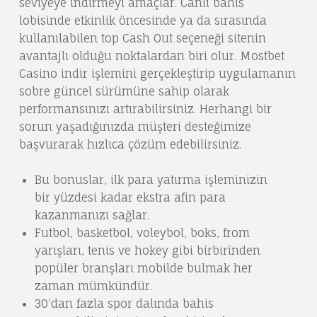
seviyeye indirmeyi amaçlar. Canlı bahis
lobisinde etkinlik öncesinde ya da sırasında
kullanılabilen top Cash Out seçeneği sitenin
avantajlı olduğu noktalardan biri olur. Mostbet
Casino indir işlemini gerçekleştirip uygulamanın
sobre güncel sürümüne sahip olarak
performansınızı artırabilirsiniz. Herhangi bir
sorun yaşadığınızda müşteri desteğimize
başvurarak hızlıca çözüm edebilirsiniz.
Bu bonuslar, ilk para yatırma işleminizin
bir yüzdesi kadar ekstra afin para
kazanmanızı sağlar.
Futbol, basketbol, voleybol, boks, from
yarışları, tenis ve hokey gibi birbirinden
popüler branşları mobilde bulmak her
zaman mümkündür.
30’dan fazla spor dalında bahis