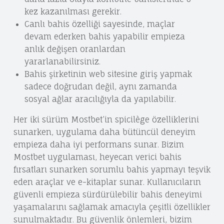
kez kazanılması gerekir.
Canlı bahis özelliği sayesinde, maçlar
devam ederken bahis yapabilir empieza
anlık değişen oranlardan
yararlanabilirsiniz.
Bahis şirketinin web sitesine giriş yapmak
sadece doğrudan değil, aynı zamanda
sosyal ağlar aracılığıyla da yapılabilir.
Her iki sürüm Mostbet’in spicilège özelliklerini
sunarken, uygulama daha bütüncül deneyim
empieza daha iyi performans sunar. Bizim
Mostbet uygulaması, heyecan verici bahis
fırsatları sunarken sorumlu bahis yapmayı teşvik
eden araçlar ve e-kitaplar sunar. Kullanıcıların
güvenli empieza sürdürülebilir bahis deneyimi
yaşamalarını sağlamak amacıyla çeşitli özellikler
sunulmaktadır. Bu güvenlik önlemleri, bizim