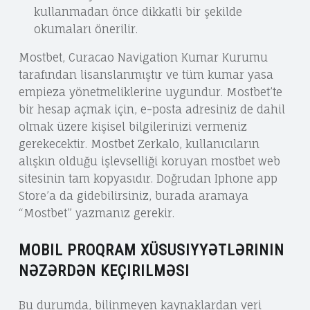
kullanmadan önce dikkatli bir şekilde
okumaları önerilir.
Mostbet, Curacao Navigation Kumar Kurumu
tarafından lisanslanmıştır ve tüm kumar yasa
empieza yönetmeliklerine uygundur. Mostbet’te
bir hesap açmak için, e-posta adresiniz de dahil
olmak üzere kişisel bilgilerinizi vermeniz
gerekecektir. Mostbet Zerkalo, kullanıcıların
alışkın olduğu işlevselliği koruyan mostbet web
sitesinin tam kopyasıdır. Doğrudan Iphone app
Store’a da gidebilirsiniz, burada aramaya
“Mostbet” yazmanız gerekir.
MOBIL PROQRAM XÜSUSIYYƏTLƏRININ
NƏZƏRDƏN KEÇIRILMƏSI
Bu durumda, bilinmeyen kaynaklardan veri