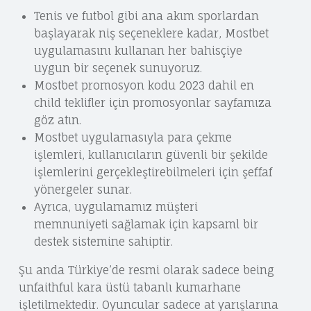
Tenis ve futbol gibi ana akım sporlardan
başlayarak niş seçeneklere kadar, Mostbet
uygulamasını kullanan her bahisçiye
uygun bir seçenek sunuyoruz.
Mostbet promosyon kodu 2023 dahil en
child teklifler için promosyonlar sayfamıza
göz atın.
Mostbet uygulamasıyla para çekme
işlemleri, kullanıcıların güvenli bir şekilde
işlemlerini gerçekleştirebilmeleri için şeffaf
yönergeler sunar.
Ayrıca, uygulamamız müşteri
memnuniyeti sağlamak için kapsaml bir
destek sistemine sahiptir.
Şu anda Türkiye’de resmi olarak sadece being
unfaithful kara üstü tabanlı kumarhane
işletilmektedir. Oyuncular sadece at yarışlarına