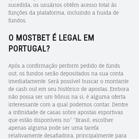
sucedida, os usuários obtêm acesso total às
funções da plataforma, incluindo a huida de
fundos.
O MOSTBET É LEGAL EM
PORTUGAL?
Após a confirmação perform pedido de funds
out, os fundos serão depositados na sua conta
imediatamente. Será possível buscar o montante
de cash out em seu histórico de apostas. Embora
não possa ser um bônus na si, é alguma oferta
interessante com a qual podemos contar. Dentre
a infinidade de casas sobre apostas esportivas
que estão disponíveis no” “Brasil, escolher
apenas alguma pode ser uma tarefa
relativamente desafiadora, principalmente para