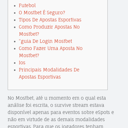
Futebol
O Mostbet É Seguro?
Tipos De Apostas Esportivas
Como Produzir Apostas No
Mostbet?
“guia De Login Mostbet
Como Fazer Uma Aposta No
Mostbet?
Ios
Principais Modalidades De
Apostas Esportivas
No Mostbet, até u momento em o qual esta
análise foi escrita, o survive stream estava
disponível apenas para eventos sobre eSpots e
não em virtude de as demais modalidades
esportivas. Para que os jogadores tenham