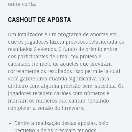
outra conta.
CASHOUT DE APOSTA
Um totalizador é um programa de apostas em
que os jogadores fazem previsões relacionada os
resultados 2 eventos. O fundo de prêmio entire
dos participantes de uma” “ex profeso é
calculado no meio de aqueles que previram
corretamente os resultados. Isso permite la cual
você ganhe uma quantia significativa para
dinheiro com alguma previsão bem-sucedida. Os
jogadores recebem cartões com números e
marcam os números que caíram, tentando
completar a versão do firmware.
Dentre a realização destas apostas, pelo
pequeno 3 delas precisam ter odds