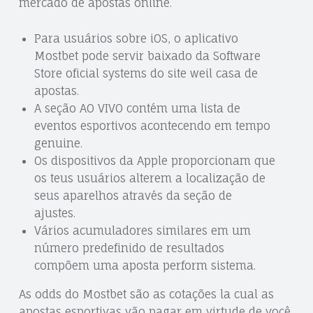
mercado de apostas online.
Para usuários sobre iOS, o aplicativo
Mostbet pode servir baixado da Software
Store oficial systems do site weil casa de
apostas.
A seção AO VIVO contém uma lista de
eventos esportivos acontecendo em tempo
genuine.
Os dispositivos da Apple proporcionam que
os teus usuários alterem a localização de
seus aparelhos através da seção de
ajustes.
Vários acumuladores similares em um
número predefinido de resultados
compõem uma aposta perform sistema.
As odds do Mostbet são as cotações la cual as
apostas esportivas vão pagar em virtude de você