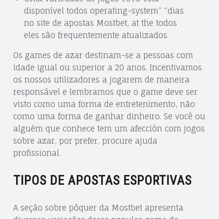
disponível todos operating-system” “dias
no site de apostas Mostbet, at the todos
eles são frequentemente atualizados.
Os games de azar destinam-se a pessoas com
idade igual ou superior a 20 anos. Incentivamos
os nossos utilizadores a jogarem de maneira
responsável e lembramos que o game deve ser
visto como uma forma de entretenimento, não
como uma forma de ganhar dinheiro. Se você ou
alguém que conhece tem um afección com jogos
sobre azar, por prefer, procure ajuda
profissional.
TIPOS DE APOSTAS ESPORTIVAS
A seção sobre pôquer da Mostbet apresenta