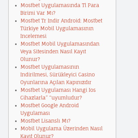
Mostbet Uygulamasında Tl Para
Birimi Var Mı?
Mostbet Tr Indir Android: Mostbet
Türkiye Mobil Uygulamasının
Incelemesi
Mostbet Mobil Uygulamasından
Veya Sitesinden Nasıl Kayıt
Olunur?
Mostbet Uygulamasının
Indirilmesi, Sürükleyici Casino
Oyunlarına Açılan Kapınızdır
Mostbet Uygulaması Hangi Ios
Cihazlarla” “uyumludur?
Mostbet Google Android
Uygulaması
Mostbet Lisanslı Mı?
Mobil Uygulama Üzerinden Nasıl
Kayıt Olunur?