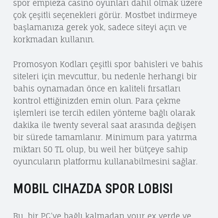
spor empieza casino oyunları dahil olmak üzere
çok çeşitli seçenekleri görür. Mostbet indirmeye
başlamanıza gerek yok, sadece siteyi açın ve
korkmadan kullanın.
Promosyon Kodları çeşitli spor bahisleri ve bahis
siteleri için mevcuttur, bu nedenle herhangi bir
bahis oynamadan önce en kaliteli fırsatları
kontrol ettiğinizden emin olun. Para çekme
işlemleri ise tercih edilen yönteme bağlı olarak
dakika ile twenty several saat arasında değişen
bir sürede tamamlanır. Minimum para yatırma
miktarı 50 TL olup, bu weil her bütçeye sahip
oyuncuların platformu kullanabilmesini sağlar.
MOBIL CIHAZDA SPOR LOBISI
Bu, bir PC’ye bağlı kalmadan your ex yerde ve