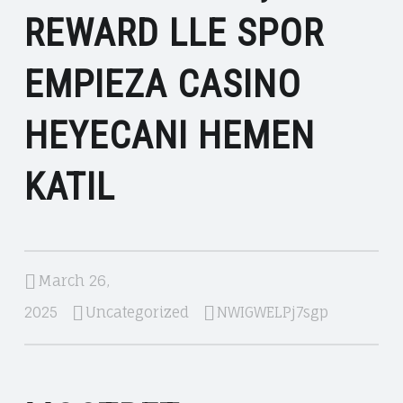
NWIGWELP
REWARD LLE SPOR
EMPIEZA CASINO
HEYECANI HEMEN
KATIL
March 26,
2025
Uncategorized
NWIGWELPj7sgp