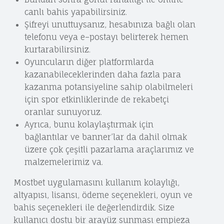
canlı bahis yapabilirsiniz.
Şifreyi unuttuysanız, hesabınıza bağlı olan
telefonu veya e–postayı belirterek hemen
kurtarabilirsiniz.
Oyuncuların diğer platformlarda
kazanabileceklerinden daha fazla para
kazanma potansiyeline sahip olabilmeleri
için spor etkinliklerinde de rekabetçi
oranlar sunuyoruz.
Ayrıca, bunu kolaylaştırmak için
bağlantılar ve banner’lar da dahil olmak
üzere çok çeşitli pazarlama araçlarımız ve
malzemelerimiz va.
Mostbet uygulamasını kullanım kolaylığı,
altyapısı, lisansı, ödeme seçenekleri, oyun ve
bahis seçenekleri ile değerlendirdik. Size
kullanıcı dostu bir arayüz sunması empieza