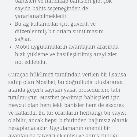
bahisleri ve handikap bahisleri gibi çok
sayıda bahis seçeneğinden de
yararlanabilmektedir.
Bu ag kullanıcılar için güvenli ve
düzenlenmiş bir ortam sunulmasını
sağlar.
Mobil uygulamaların avantajları arasında
hızlı yükleme ve basitleştirilmiş arayüzler
not edilebilir.
Curaçao hükümeti tarafından verilen bir lisansa
sahip olan Mostbet, bu doğrultuda uluslararası
alanda geçerli sayılan yasal prosedürlere tabi
tutulmuştur. Mostbet çevrimiçi bahisçileri için
mevcut olan hem tekli bahisler hem de ekspres
ve katlardır. Bu tür oranların herhangi bir sayısı
olabilir, ancak hepsi birbirinden bağımsız olarak
hesaplanacaktır. Uygulamanın önemli bir
avantajı da tarayıcı eklentisi ve adres çubuğu