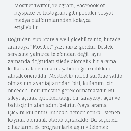
Mostbet Twitter, Telegram, Facebook or
myspace ve Instagram gibi popüler sosyal
medya platformlarından kolayca
erişilebilir.
Doğrudan App Store’a weil gidebilirsiniz, burada
aramaya “Mostbet” yazmanız gerekir. Destek
servisine yalnızca telefondan değil, aynı
zamanda doğrudan sitede otomatik bir arama
kullanarak de uma ulaşabileceğinizi dikkate
almak önemlidir. Mostbet’in mobil sürüme sahip
olmasının avantajlarından biri, kullanım için
önceden indirilmesine gerek olmamasıdır. Bu
siteyi açmak için, herhangi bir tarayıcıyı açın ve
bahisçinin alan adını belirtin (veya arama
işlevini kullanın). Bundan hemen sonra, istenen
kaynak otomatik olarak açılacaktır. Bu seçenek,
cihazlarını ek programlarla aşırı yüklemek