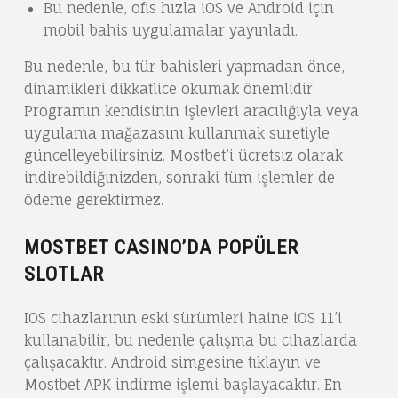
Bu nedenle, ofis hızla iOS ve Android için
mobil bahis uygulamalar yayınladı.
Bu nedenle, bu tür bahisleri yapmadan önce,
dinamikleri dikkatlice okumak önemlidir.
Programın kendisinin işlevleri aracılığıyla veya
uygulama mağazasını kullanmak suretiyle
güncelleyebilirsiniz. Mostbet’i ücretsiz olarak
indirebildiğinizden, sonraki tüm işlemler de
ödeme gerektirmez.
MOSTBET CASINO’DA POPÜLER
SLOTLAR
IOS cihazlarının eski sürümleri haine iOS 11’i
kullanabilir, bu nedenle çalışma bu cihazlarda
çalışacaktır. Android simgesine tıklayın ve
Mostbet APK indirme işlemi başlayacaktır. En