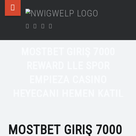
Nwigwelp
Skip
NWIGWE
MOSTBET
site
to
Nwigwe
GIRIŞ
navigation
content
Facebook
Twitter
Instagram
LinkedIn
&
7000
Uchegbu
REWARD
Chamber
MOSTBET GIRIŞ 7000
LLE
REWARD LLE SPOR
SPOR
EMPIEZA
EMPIEZA CASINO
CASINO
HEYECANI HEMEN KATIL
HEYECANI
HEMEN
KATIL
MOSTBET GIRIŞ 7000
–