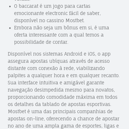
O baccarat é um jogo para cartas
emocionante electronic fácil de saber,
disponível no cassino Mostbet.
Embora não seja um bônus em si, é uma
oferta interessante com a qual temos a
possibilidade de contar.
Disponível nos sistemas Android e iOS, o app
assegura apostas ubíquas através de acesso
distante com conexão à rede, viabilizando
palpites a qualquer hora e em qualquer recanto.
Sua interface intuitiva e amigável garante
navegação desimpedida mesmo para novatos,
proporcionando comodidade máxima em todos
os detalhes da tablado de apostas esportivas.
Mostbet é uma das principais companhias de
apostas on-line, oferecendo a chance de apostar
no ano de uma ampla gama de esportes, ligas e