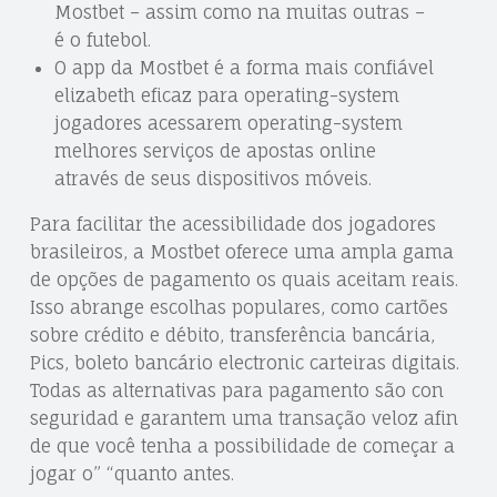
Mostbet – assim como na muitas outras –
é o futebol.
O app da Mostbet é a forma mais confiável
elizabeth eficaz para operating-system
jogadores acessarem operating-system
melhores serviços de apostas online
através de seus dispositivos móveis.
Para facilitar the acessibilidade dos jogadores
brasileiros, a Mostbet oferece uma ampla gama
de opções de pagamento os quais aceitam reais.
Isso abrange escolhas populares, como cartões
sobre crédito e débito, transferência bancária,
Pics, boleto bancário electronic carteiras digitais.
Todas as alternativas para pagamento são con
seguridad e garantem uma transação veloz afin
de que você tenha a possibilidade de começar a
jogar o” “quanto antes.