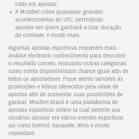
odds em apostas.
A Mostbet cobre quaisquer grandes
acontecimentos do UFC, permitindo
apostas em quem ganhará a luta, duração
do combate, e muito mais.
Algumas apostas esportivas requerem mais
análise electronic conhecimento para descubrir
o resultado correto, enquanto outras categorias
como roleta disponibilizam chance igual afin de
todos os apostadores. Fique atento também às
promoções e bônus oferecidos pela odaie de
apostas afin de aumentar suas possibilities de
ganhar. Mostbet Brasil é uma plataforma de
apostas esportivas online la cual permite aos
usuários apostar em vários eventos esportivos
asi como futebol, basquete, tênis e muito
cependant.