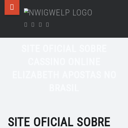
Nwigwelp
Skip
NWIGWE
SITE
site
to
Nwigwe
OFICIAL
navigation
content
Facebook
Twitter
Instagram
LinkedIn
&
SOBRE
Uchegbu
CASSINO
Chamber
SITE OFICIAL SOBRE
ONLINE
CASSINO ONLINE
ELIZABETH
APOSTAS
ELIZABETH APOSTAS NO
NO
BRASIL
BRASIL
–
NWIGWELP
SITE OFICIAL SOBRE