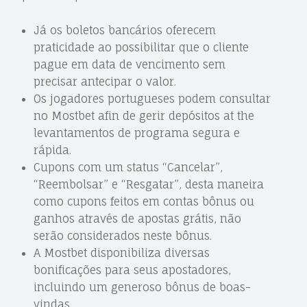
Já os boletos bancários oferecem
praticidade ao possibilitar que o cliente
pague em data de vencimento sem
precisar antecipar o valor.
Os jogadores portugueses podem consultar
no Mostbet afin de gerir depósitos at the
levantamentos de programa segura e
rápida.
Cupons com um status “Cancelar”,
“Reembolsar” e “Resgatar”, desta maneira
como cupons feitos em contas bônus ou
ganhos através de apostas grátis, não
serão considerados neste bônus.
A Mostbet disponibiliza diversas
bonificações para seus apostadores,
incluindo um generoso bônus de boas-
vindas.