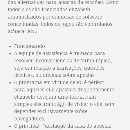
das alternativas para apostas da Mostbet. Como
todos eles são licenciados elizabeth
administrados por empresas de software
conceituadas, todos os jogos são controlados
achacar RNG.
Funcionando
A equipe de assistência é treinada para
resolver inconveniencias de forma rápida,
seja em relação a transações, questões
técnicas, ou dúvidas sobre apostas.
O programa em virtude de PC é perfect
para aqueles que apostam frequentemente
elizabeth desejam uma forma mais
simples electronic ágil de visitar o site, sem
depender exclusivamente sobre
navegadores.
O principal” “destaque da casa de apostas