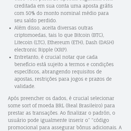
creditada em sua conta uma aposta grátis
com 50% do monto nominal médio para
seu saldo perdido.
Além disso, aceita diversas outras
criptomoedas, tais lo que Bitcoin (BTC),
Litecoin (LTC), Ethereum (ETH), Dash (DASH)
electronic Ripple (XRP).
Entretanto, é crucial notar que cada
benefício está sujeito a termos e condições
específicos, abrangendo requisitos de
apostas, restrições para jogos e prazos de
validade.
Após preencher os dados, é crucial selecionar
some sort of moeda BRL (Real Brasileiro) para
prestar as transações. Ao finalizar o padrón, o
usuário pode igualmente inserir o” “código
promocional para assegurar bônus adicionais. A