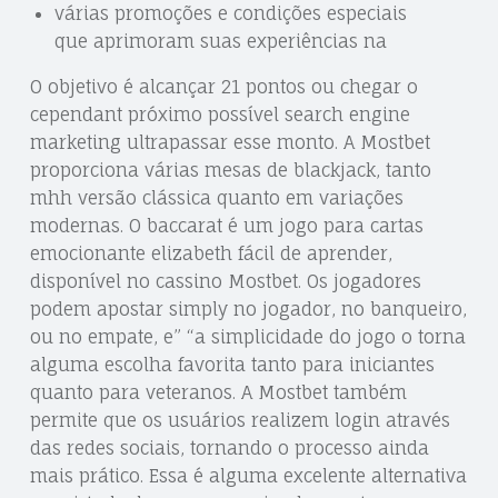
várias promoções e condições especiais
que aprimoram suas experiências na
O objetivo é alcançar 21 pontos ou chegar o
cependant próximo possível search engine
marketing ultrapassar esse monto. A Mostbet
proporciona várias mesas de blackjack, tanto
mhh versão clássica quanto em variações
modernas. O baccarat é um jogo para cartas
emocionante elizabeth fácil de aprender,
disponível no cassino Mostbet. Os jogadores
podem apostar simply no jogador, no banqueiro,
ou no empate, e” “a simplicidade do jogo o torna
alguma escolha favorita tanto para iniciantes
quanto para veteranos. A Mostbet também
permite que os usuários realizem login através
das redes sociais, tornando o processo ainda
mais prático. Essa é alguma excelente alternativa