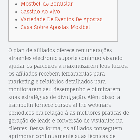
Mostbet-də Bonuslar
Cassino Ao Vivo
Variedade De Eventos De Apostas
Casa Sobre Apostas Mostbet
O plan de afiliados oferece remunerações
atraentes electronic suporte contínuo visando
ajudar os parceiros a maximizarem teus lucros.
Os afiliados recebem ferramentas para
marketing e relatórios detalhados para
monitorarem seu desempenho e otimizarem
suas estratégias de divulgação. Além disso, a
trampolín fornece cursos at the webinars
periódicos em relação à as melhores práticas de
geração de leads e conversão de visitantes na
clientes. Dessa forma, os afiliados conseguem
aprimorar continuamente suas técnicas de