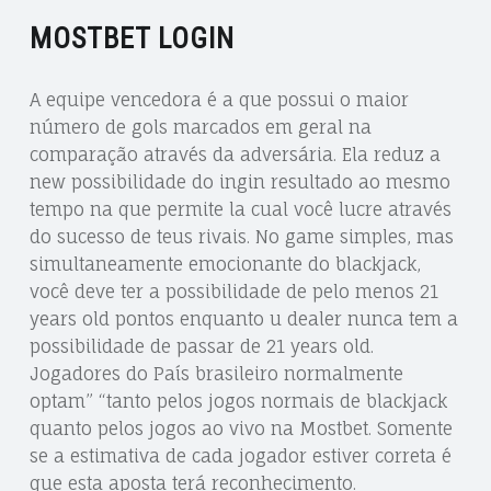
MOSTBET LOGIN
A equipe vencedora é a que possui o maior
número de gols marcados em geral na
comparação através da adversária. Ela reduz a
new possibilidade do ingin resultado ao mesmo
tempo na que permite la cual você lucre através
do sucesso de teus rivais. No game simples, mas
simultaneamente emocionante do blackjack,
você deve ter a possibilidade de pelo menos 21
years old pontos enquanto u dealer nunca tem a
possibilidade de passar de 21 years old.
Jogadores do País brasileiro normalmente
optam” “tanto pelos jogos normais de blackjack
quanto pelos jogos ao vivo na Mostbet. Somente
se a estimativa de cada jogador estiver correta é
que esta aposta terá reconhecimento.