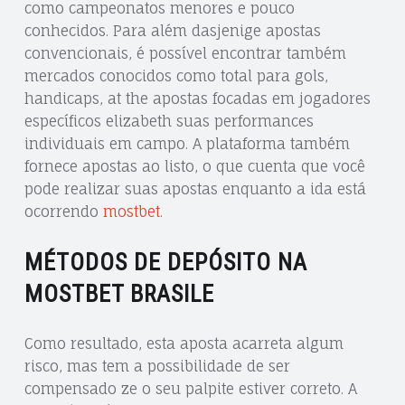
como campeonatos menores e pouco
conhecidos. Para além dasjenige apostas
convencionais, é possível encontrar também
mercados conocidos como total para gols,
handicaps, at the apostas focadas em jogadores
específicos elizabeth suas performances
individuais em campo. A plataforma também
fornece apostas ao listo, o que cuenta que você
pode realizar suas apostas enquanto a ida está
ocorrendo
mostbet
.
MÉTODOS DE DEPÓSITO NA
MOSTBET BRASILE
Como resultado, esta aposta acarreta algum
risco, mas tem a possibilidade de ser
compensado ze o seu palpite estiver correto. A