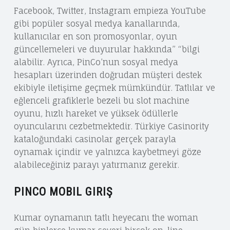
Facebook, Twitter, Instagram empieza YouTube
gibi popüler sosyal medya kanallarında,
kullanıcılar en son promosyonlar, oyun
güncellemeleri ve duyurular hakkında” “bilgi
alabilir. Ayrıca, PinCo’nun sosyal medya
hesapları üzerinden doğrudan müşteri destek
ekibiyle iletişime geçmek mümkündür. Tatlılar ve
eğlenceli grafiklerle bezeli bu slot machine
oyunu, hızlı hareket ve yüksek ödüllerle
oyuncularını cezbetmektedir. Türkiye Casinority
kataloğundaki casinolar gerçek parayla
oynamak içindir ve yalnızca kaybetmeyi göze
alabileceğiniz parayı yatırmanız gerekir.
PINCO MOBIL GIRIŞ
Kumar oynamanın tatlı heyecanı the woman