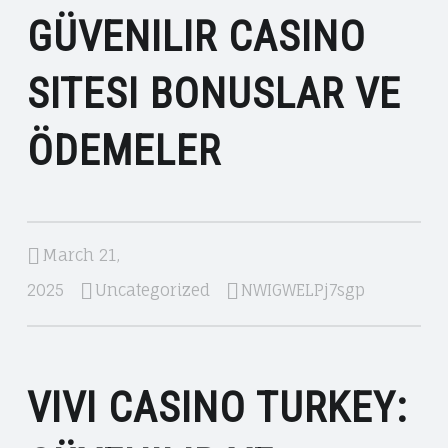
GÜVENILIR CASINO
SITESI BONUSLAR VE
ÖDEMELER
March 21,
2025
Uncategorized
NWIGWELPj7sgp
VIVI CASINO TURKEY: