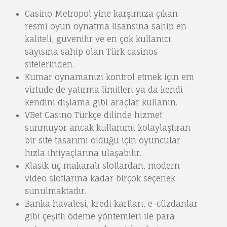
Casino Metropol yine karşımıza çıkan
resmi oyun oynatma lisansına sahip en
kaliteli, güvenilir ve en çok kullanıcı
sayısına sahip olan Türk casinos
sitelerinden.
Kumar oynamanızı kontrol etmek için em
virtude de yatırma limitleri ya da kendi
kendini dışlama gibi araçlar kullanın.
VBet Casino Türkçe dilinde hizmet
sunmuyor ancak kullanımı kolaylaştıran
bir site tasarımı olduğu için oyuncular
hızla ihtiyaçlarına ulaşabilir.
Klasik üç makaralı slotlardan, modern
video slotlarına kadar birçok seçenek
sunulmaktadır.
Banka havalesi, kredi kartları, e-cüzdanlar
gibi çeşitli ödeme yöntemleri ile para