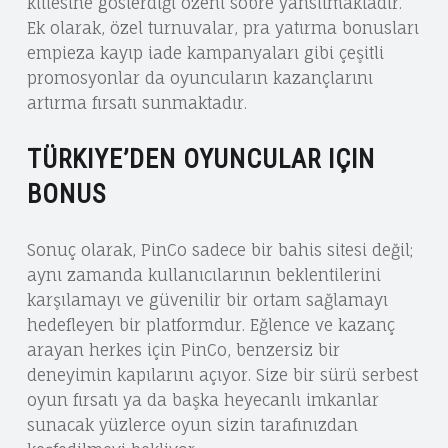
kitlesine gösterdiği özeni sobre yansıtmaktadır.
Ek olarak, özel turnuvalar, pra yatırma bonusları
empieza kayıp iade kampanyaları gibi çeşitli
promosyonlar da oyuncuların kazançlarını
artırma fırsatı sunmaktadır.
TÜRKIYE’DEN OYUNCULAR IÇIN
BONUS
Sonuç olarak, PinCo sadece bir bahis sitesi değil;
aynı zamanda kullanıcılarının beklentilerini
karşılamayı ve güvenilir bir ortam sağlamayı
hedefleyen bir platformdur. Eğlence ve kazanç
arayan herkes için PinCo, benzersiz bir
deneyimin kapılarını açıyor. Size bir sürü serbest
oyun fırsatı ya da başka heyecanlı imkanlar
sunacak yüzlerce oyun sizin tarafınızdan