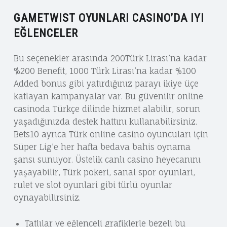
GAMETWIST OYUNLARI CASINO’DA IYI
EĞLENCELER
Bu seçenekler arasında 200Türk Lirası’na kadar
%200 Benefit, 1000 Türk Lirası’na kadar %100
Added bonus gibi yatırdığınız parayı ikiye üçe
katlayan kampanyalar var. Bu güvenilir online
casinoda Türkçe dilinde hizmet alabilir, sorun
yaşadığınızda destek hattını kullanabilirsiniz.
Bets10 ayrıca Türk online casino oyuncuları için
Süper Lig’e her hafta bedava bahis oynama
şansı sunuyor. Üstelik canlı casino heyecanını
yaşayabilir, Türk pokeri, sanal spor oyunlari,
rulet ve slot oyunlari gibi türlü oyunlar
oynayabilirsiniz.
Tatlılar ve eğlenceli grafiklerle bezeli bu