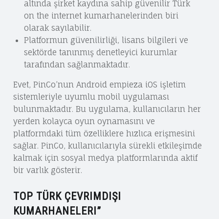
altında şirket kaydına sahip güvenilir Türk
on the internet kumarhanelerinden biri
olarak sayılabilir.
Platformun güvenilirliği, lisans bilgileri ve
sektörde tanınmış denetleyici kurumlar
tarafından sağlanmaktadır.
Evet, PinCo’nun Android empieza iOS işletim
sistemleriyle uyumlu mobil uygulaması
bulunmaktadır. Bu uygulama, kullanıcıların her
yerden kolayca oyun oynamasını ve
platformdaki tüm özelliklere hızlıca erişmesini
sağlar. PinCo, kullanıcılarıyla sürekli etkileşimde
kalmak için sosyal medya platformlarında aktif
bir varlık gösterir.
TOP TÜRK ÇEVRIMDIŞI
KUMARHANELERI”