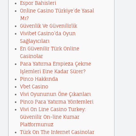
Espor Bahisleri
Online Casino Türkiye’de Yasal
Mı?
Güvenlik Ve Güvenilirlik
Vivibet Casino’da Oyun
Sağlayıcıları
En Güvenilir Türk Online
Casinolar
Para Yatırma Empieza Çekme
Işlemleri Eine Kadar Sürer?
Pinco Hakkında
Vbet Casino
Vivi Oyununun Öne Çıkanları
Pinco Para Yatırma Yöntemleri
Vivi On Line Casino Turkey:
Güvenilir On-line Kumar
Platformunuz
Türk On The Internet Casinolar