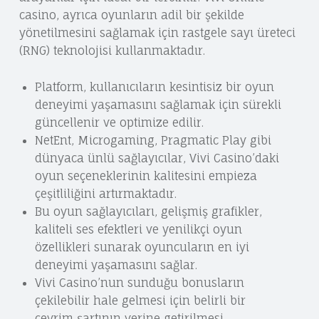
casino, ayrıca oyunların adil bir şekilde
yönetilmesini sağlamak için rastgele sayı üreteci
(RNG) teknolojisi kullanmaktadır.
Platform, kullanıcıların kesintisiz bir oyun
deneyimi yaşamasını sağlamak için sürekli
güncellenir ve optimize edilir.
NetEnt, Microgaming, Pragmatic Play gibi
dünyaca ünlü sağlayıcılar, Vivi Casino’daki
oyun seçeneklerinin kalitesini empieza
çeşitliliğini artırmaktadır.
Bu oyun sağlayıcıları, gelişmiş grafikler,
kaliteli ses efektleri ve yenilikçi oyun
özellikleri sunarak oyuncuların en iyi
deneyimi yaşamasını sağlar.
Vivi Casino’nun sunduğu bonusların
çekilebilir hale gelmesi için belirli bir
çevrim şartının yerine getirilmesi