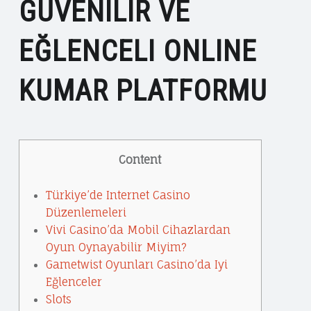
GÜVENILIR VE
EĞLENCELI ONLINE
KUMAR PLATFORMU
Content
Türkiye’de Internet Casino
Düzenlemeleri
Vivi Casino’da Mobil Cihazlardan
Oyun Oynayabilir Miyim?
Gametwist Oyunları Casino’da Iyi
Eğlenceler
Slots